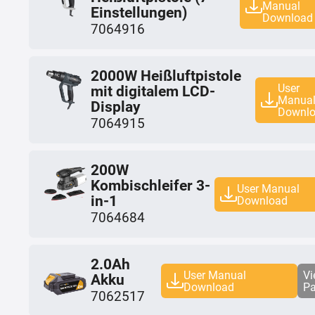
Manual
Einstellungen)
Download
7064916
2000W Heißluftpistole
User
mit digitalem LCD-
Manua
Display
Downl
7064915
200W
Kombischleifer 3-
User Manual
in-1
Download
7064684
2.0Ah
User Manual
Vi
Akku
Download
P
7062517