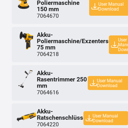
Poliermaschine
User Manual
150 mm
Download
7064670
Akku-
User
Poliermaschine/Exzenterschleife
Man
75 mm
Dow
7064218
Akku-
Rasentrimmer 250
User Manual
mm
Download
7064616
Akku-
User Manual
Ratschenschlüssel
Download
7064220