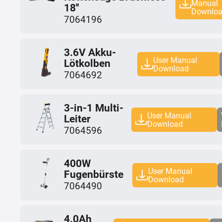
Manual
18''
Downlo
7064196
3.6V Akku-
User Manual
Lötkolben
Download
7064692
3-in-1 Multi-
User Manual
Leiter
Download
7064596
400W
User Manual
Fugenbürste
Download
7064490
4.0Ah