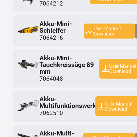
7064212
Akku-Mini-
User Manual
Schleifer
Download
7064216
Akku-Mini-
Tauchkreissäge 89
User Manual
mm
Download
7064048
Akku-
User Manual
Multifunktionswerkzeug
Download
7062510
Akku-Multi-