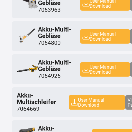
User Manual
Gebläse
Download
7063963
Akku-Multi-
User Manual
Gebläse
Download
7064800
Akku-Multi-
User Manual
Gebläse
Download
7064926
Akku-
User Manual
V
Multischleifer
Download
P
7064669
Akku-