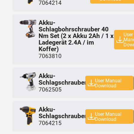
7064214
Akku-
Schlagbohrschrauber 40
User
Nm Set (2 x Akku 2Ah / 1 x
Man
Ladegerät 2.4A / im
Dow
Koffer)
7063810
Akku-
User Manual
Schlagschrauber
Download
7062505
Akku-
User Manual
Schlagschrauber
Download
7064215