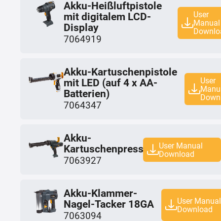
Akku-Heißluftpistole
User
mit digitalem LCD-
Manual
Display
Downlo
7064919
Akku-Kartuschenpistole
User
mit LED (auf 4 x AA-
Manu
Batterien)
Down
7064347
Akku-
User Manual
Kartuschenpresse
Download
7063927
Akku-Klammer-
User Manua
Nagel-Tacker 18GA
Download
7063094