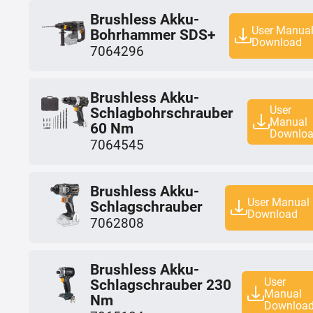
Brushless Akku-
User Manua
Bohrhammer SDS+
Download
7064296
Brushless Akku-
User
Schlagbohrschrauber
Manual
60 Nm
Downlo
7064545
Brushless Akku-
User Manual
Schlagschrauber
Download
7062808
Brushless Akku-
User
Schlagschrauber 230
Manual
Nm
Downloa