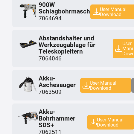
900W
User Manual
Schlagbohrmaschine
Download
7064694
Abstandshalter und
User
Werkzeugablage für
Manu
Teleskopleitern
Down
7064046
Akku-
User Manual
Aschesauger
Download
7063509
Akku-
Bohrhammer
User Manual
SDS+
Download
7062511