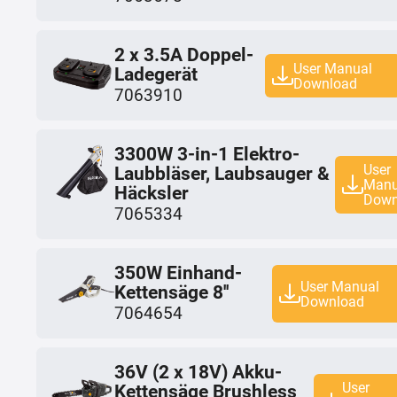
2 x 3.5A Doppel-
User Manual
Ladegerät
Download
7063910
3300W 3-in-1 Elektro-
User
Laubbläser, Laubsauger &
Manu
Häcksler
Down
7065334
350W Einhand-
User Manual
Kettensäge 8''
Download
7064654
36V (2 x 18V) Akku-
User
Kettensäge Brushless