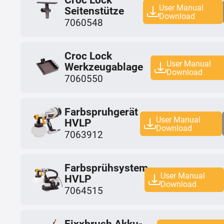
User Manual
Seitenstütze
Download
7060548
Croc Lock
User Manual
Werkzeugablage
Download
7060550
Farbspruhgerät
User Manual
HVLP
Download
7063912
Farbsprühsystem
User Manual
HVLP
Download
7064515
Fixxbrush Akku-