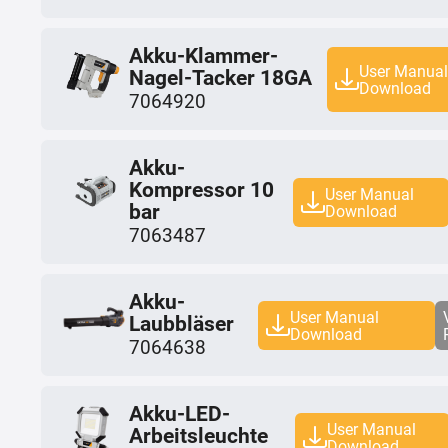
Akku-Klammer-
User Manua
Nagel-Tacker 18GA
Download
7064920
Akku-
Kompressor 10
User Manual
bar
Download
7063487
Akku-
User Manual
Laubbläser
Download
7064638
Akku-LED-
User Manual
Arbeitsleuchte
Download