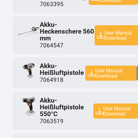
7063395
Akku-
Heckenschere 560
User Manual
mm
Download
7064547
Akku-
User Manual
Heißluftpistole
Download
7064918
Akku-
Heißluftpistole
User Manual
550°C
Download
7063519