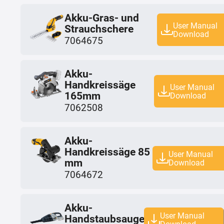
Akku-Gras- und
User Manual
Strauchschere
Download
7064675
Akku-
Handkreissäge
User Manual
165mm
Download
7062508
Akku-
Handkreissäge 85
User Manual
mm
Download
7064672
Akku-
User Manual
Handstaubsauger
Download