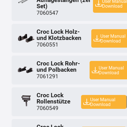
User Manua
Set)
Download
7060547
Croc Lock Holz-
User Manual
und Klotzbacken
Download
7060551
Croc Lock Rohr-
User Manual
und Polbacken
Download
7061291
Croc Lock
User Manual
Rollenstütze
Download
7060549
Croc Lock