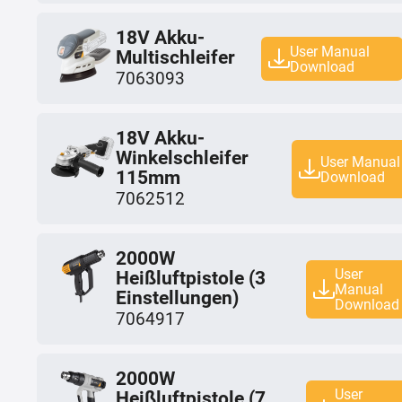
18V Akku-
User Manual
Multischleifer
Download
7063093
18V Akku-
Winkelschleifer
User Manual
115mm
Download
7062512
2000W
User
Heißluftpistole (3
Manual
Einstellungen)
Download
7064917
2000W
User
Heißluftpistole (7