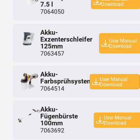
7.5 l
Download
7064050
Akku-
Exzenterschleifer
User Manual
125mm
Download
7063457
Akku-
User Manual
Farbsprühsystem
Download
7064514
Akku-
Fügenbürste
User Manual
100mm
Download
7063692