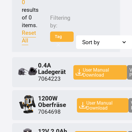
0
results
of
0
Filtering
items.
by:
Reset
Tag
All
Sort by
0.4A
User Manual
V
Ladegerät
Download
P
7064223
1200W
User Manual
Oberfräse
Download
7064698
12V 2.0Ah