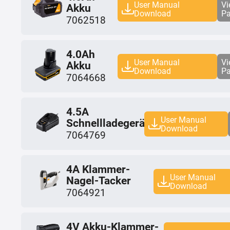
User Manual
Vi
Akku
Download
P
7062518
4.0Ah
User Manual
Vi
Akku
Download
P
7064668
4.5A
User Manual
Schnellladegerät
Download
7064769
4A Klammer-
User Manual
Nagel-Tacker
Download
7064921
4V Akku-Klammer-