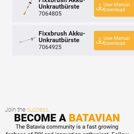
User Manual
Unkrautbürste
Download
7064805
Fixxbrush Akku-
User Manual
Unkrautbürste
Download
7064925
Join the
success
.
BECOME A
BATAVIAN
The Batavia community is a fast growing