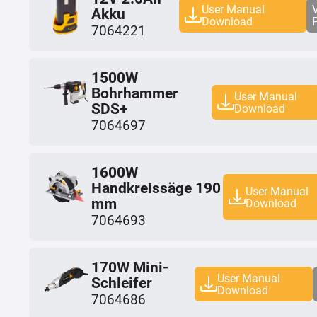
User Manual
Akku
Download
7064221
1500W
Bohrhammer
User Manual
SDS+
Download
7064697
1600W
Handkreissäge 190
User Manual
mm
Download
7064693
170W Mini-
User Manual
Schleifer
Download
7064686