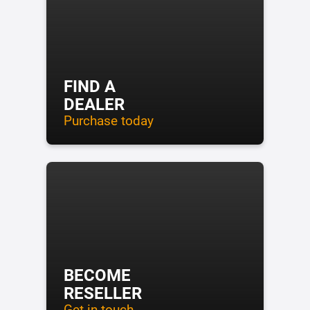
FIND A
DEALER
Purchase today
BECOME
RESELLER
Get in touch