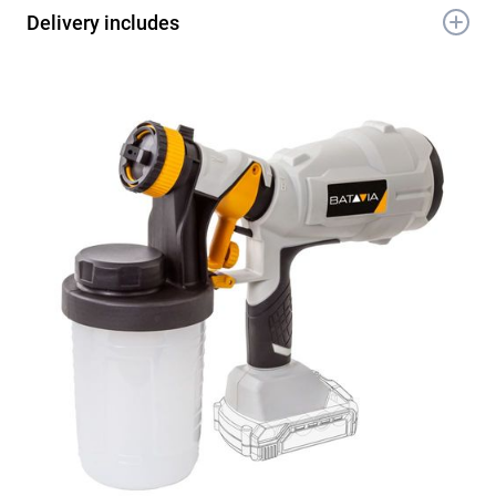
Delivery includes
1x 18V Akku-Farbsprühsystem
1x Düse 2,5 mm
1x Messbecher
1x Reinigungsbürste für Düse
1x Reinigungsbürste
1x Schraubenschlüssel
1x Schraubendreher
1x Handbuch
1x Garantieschein