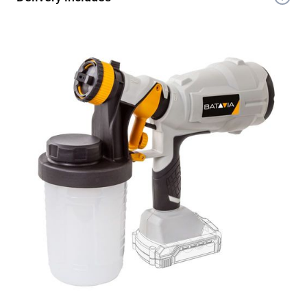
1x 18V spruzzatore di vernice a batteria
1x Ugello 2,5 mm
1x Bicchiere per misurare la viscosità
1x Spazzola di pulizia per ugello
1x Spazzola di pulizia
1x Chiave inglese
1x Cacciavite
1x Manuale
1x Scheda di garanzia