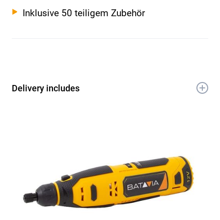
Inklusive 50 teiligem Zubehör
Delivery includes
1x 12V Akku-Mini-Schleifer
6x HSS-Bohrer
2x Mandrels als Werkzeughalter
3x Polierscheiben
4x Schleifscheiben
1x Metallbürste
16x Trennscheiben
5x Spannzangenfutter
2x Synthetikbürsten