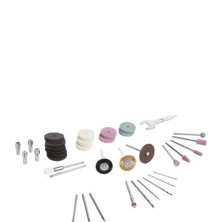
3x Fräser
2x Gravierbits
5x Schleifbits
1x Kombischlüssel
1x Handbuch
1x Garantieschein