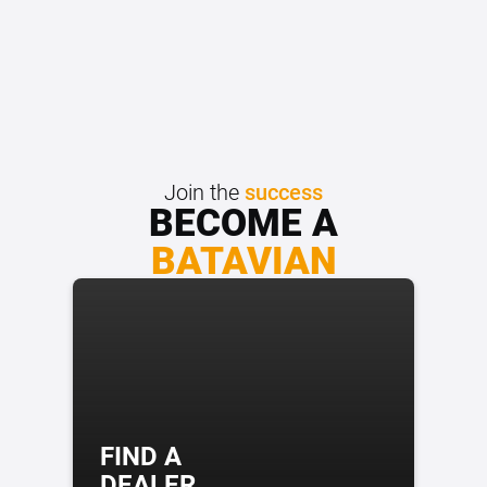
Join the
success
BECOME A
BATAVIAN
FIND A
DEALER