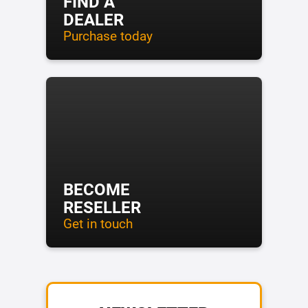
FIND A
DEALER
Purchase today
BECOME
RESELLER
Get in touch