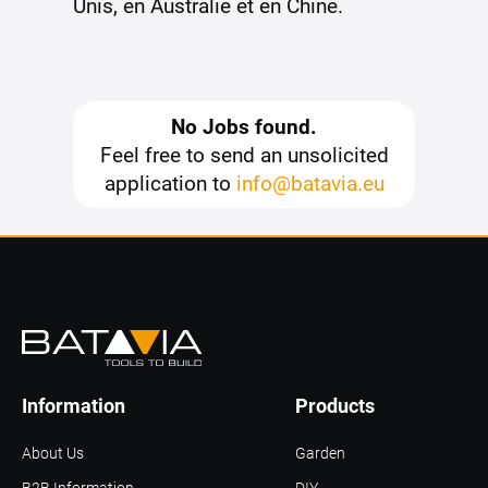
Unis, en Australie et en Chine.
No Jobs found.
Feel free to send an unsolicited
application to
info@batavia.eu
Information
Products
About Us
Garden
B2B Information
DIY