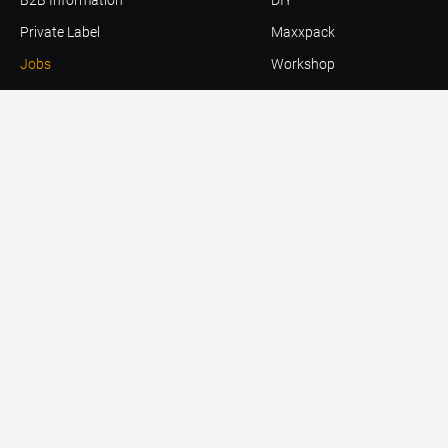
Private Label
Maxxpack
Jobs
Workshop
Terms & Legal
Ladders
Terms & Conditions - Sales
Other Innovations
Terms & Conditions - Purchasing
All Products
Social
Privacy Policy
Support
Facebook
Contact
Instagram
Find Dealer
LinkedIn
Become Reseller
Youtube
Twitter
TikTok