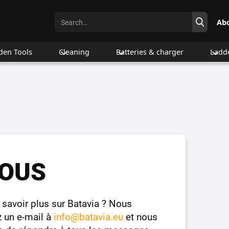
Ab
den Tools
Cleaning
Batteries & charger
Ladd
OUS
savoir plus sur Batavia ? Nous
z un e-mail à
info@batavia.eu
et nous