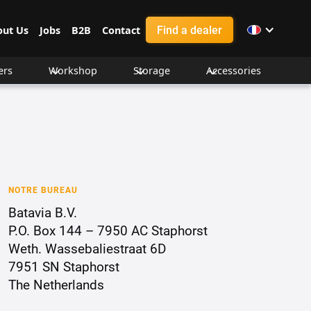
Find a dealer
out Us
Jobs
B2B
Contact
ers
Workshop
Storage
Accessories
NOTRE BUREAU
Batavia B.V.
P.O. Box 144 – 7950 AC Staphorst
Weth. Wassebaliestraat 6D
7951 SN Staphorst
The Netherlands