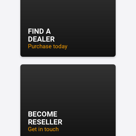
FIND A
DEALER
Purchase today
BECOME
RESELLER
Get in touch