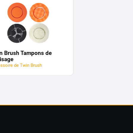
n Brush Tampons de
lisage
ssoire de Twin Brush