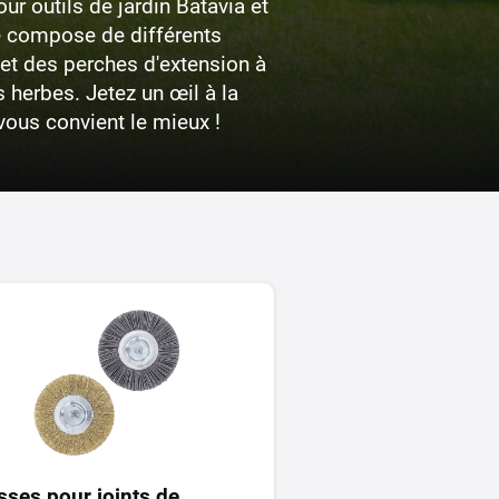
r outils de jardin Batavia et
se compose de différents
 et des perches d'extension à
 herbes. Jetez un œil à la
vous convient le mieux !
sses pour joints de