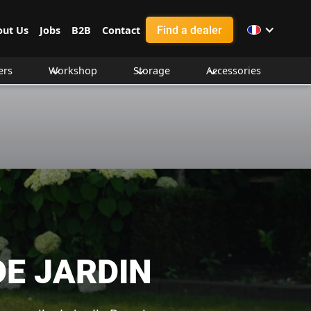
Find a dealer
out Us
Jobs
B2B
Contact
ers
Workshop
Storage
Accessories
DE JARDIN