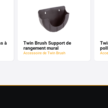
s à
Twin Brush Support de
Twi
rangement mural
pol
Accessoire de Twin Brush
Acce