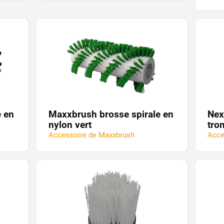
 en
Maxxbrush brosse spirale en
Nex
nylon vert
tro
Accessoire de Maxxbrush
Acce