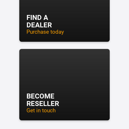
FIND A
DEALER
Purchase today
BECOME
RESELLER
Get in touch