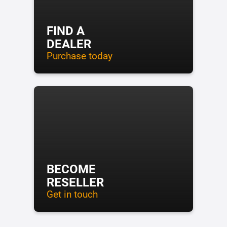
FIND A
DEALER
Purchase today
BECOME
RESELLER
Get in touch