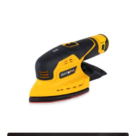
1x 12V levigatrice multifunzione a batteria
1x Carta abrasiva
1× Sacchetto per la raccolta della polvere
1x Manuale
1x Scheda di garanzia