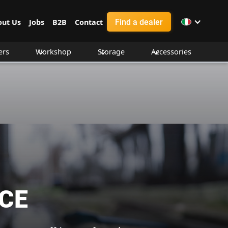
Find a dealer
out Us
Jobs
B2B
Contact
ers
Workshop
Storage
Accessories
CE