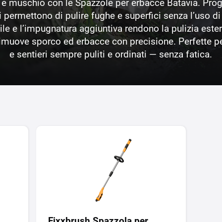
e muschio con le Spazzole per erbacce Batavia. Proge
i permettono di pulire fughe e superfici senza l’uso d
le e l’impugnatura aggiuntiva rendono la pulizia este
imuove sporco ed erbacce con precisione. Perfette per
e sentieri sempre puliti e ordinati — senza fatica.
Fixxbrush Spazzola per