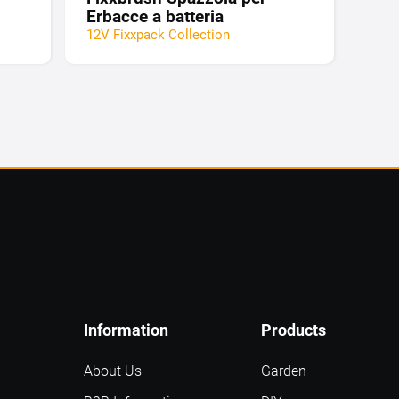
Erbacce a batteria
12V Fixxpack Collection
Information
Products
About Us
Garden