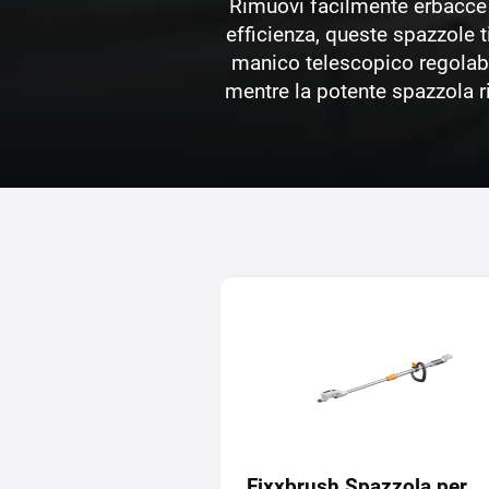
Rimuovi facilmente erbacce 
efficienza, queste spazzole t
manico telescopico regolabi
mentre la potente spazzola r
Fixxbrush Spazzola per