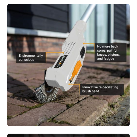
1x 18V Fixxbrush Spazzola per Erbacce a
batteria
1x Fixxbrush Spazzola di ricambio per
erbacce
1x Manuale
1x Scheda di garanzia