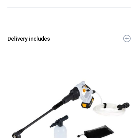
Delivery includes
1x 18V Nexxforce Pistolet à pression sans
fil
1x Extension de lance
1x Lance courte
1x Buse multi spray
1x Bouteille de savon
1x Tuyau de 6m
1x Manuel
1x Carte de garantie