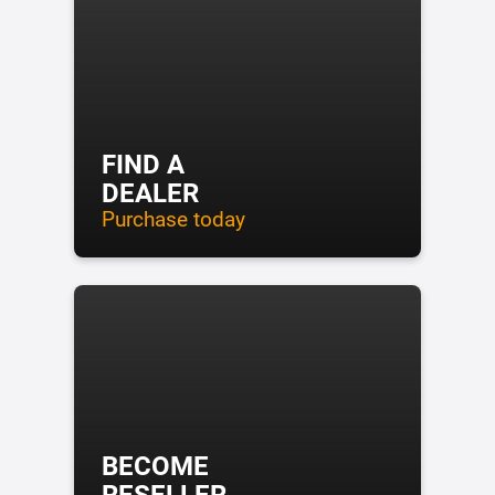
FIND A
DEALER
Purchase today
BECOME
RESELLER