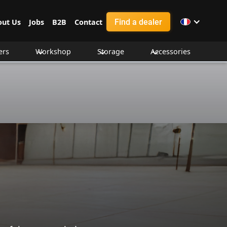
Find a dealer
out Us
Jobs
B2B
Contact
ers
Workshop
Storage
Accessories