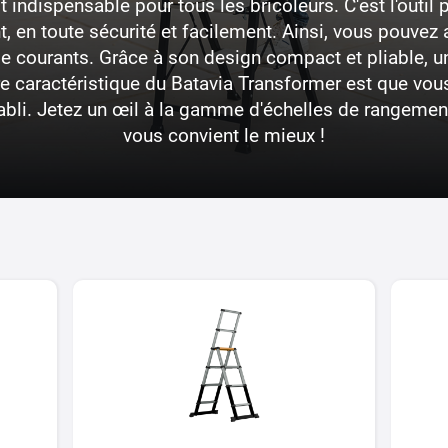
indispensable pour tous les bricoleurs. C'est l'outil 
 en toute sécurité et facilement. Ainsi, vous pouvez 
ge courants. Grâce à son design compact et pliable, 
ure caractéristique du Batavia Transformer est que vo
bli. Jetez un œil à la gamme d'échelles de rangement
vous convient le mieux !