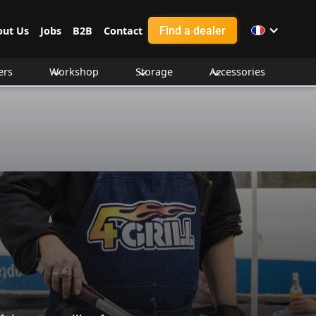
Find a dealer
out Us
Jobs
B2B
Contact
ers
Workshop
Storage
Accessories