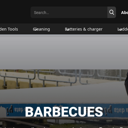
Ab
den Tools
Cleaning
Batteries & charger
Ladd
BARBECUES