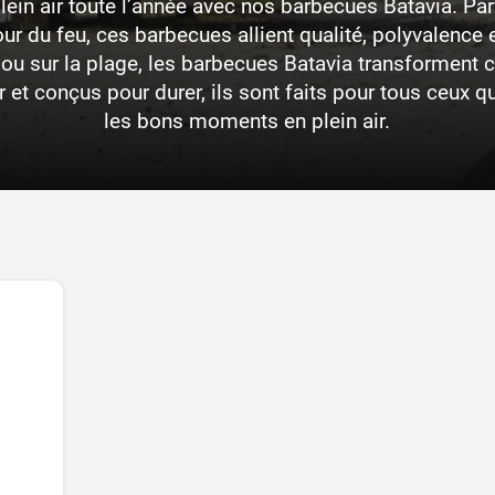
plein air toute l’année avec nos barbecues Batavia. Parf
r du feu, ces barbecues allient qualité, polyvalence 
 ou sur la plage, les barbecues Batavia transforment 
er et conçus pour durer, ils sont faits pour tous ceux q
les bons moments en plein air.