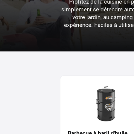
Profitez de la cuisine en 
simplement se détendre autou
votre jardin, au camping
expérience. Faciles à utilis
Barbecue à baril d'huile