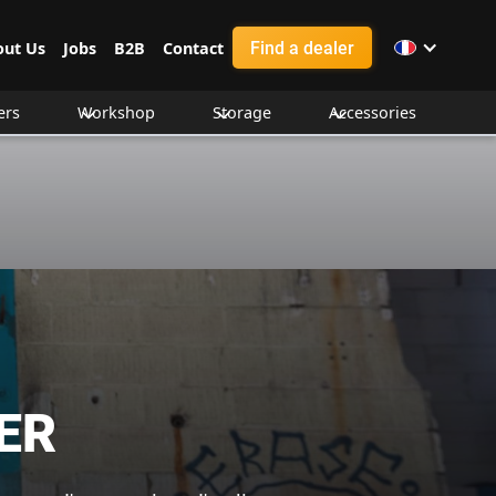
Find a dealer
out Us
Jobs
B2B
Contact
ers
Workshop
Storage
Accessories
ER