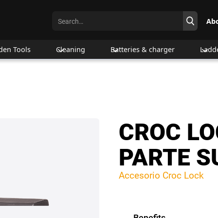
Ab
den Tools
Cleaning
Batteries & charger
Ladd
CROC LO
PARTE S
Accesorio Croc Lock
Benefits