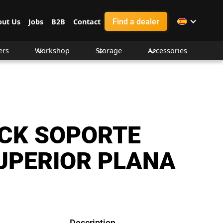
Find a dealer
out Us
Jobs
B2B
Contact
ers
Workshop
Storage
Accessories
CK SOPORTE
UPERIOR PLANA
Description