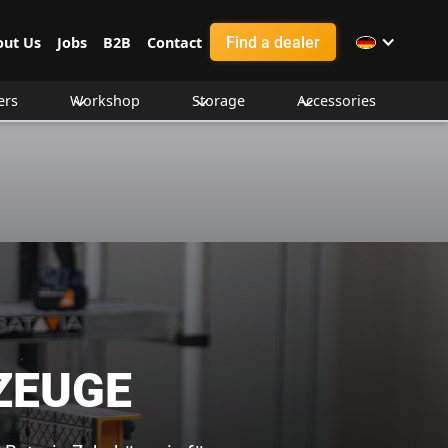
Find a dealer
out Us
Jobs
B2B
Contact
ers
Workshop
Storage
Accessories
ZEUGE