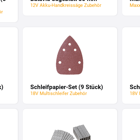
12V Akku-Handkreissäge Zubehör
Maxx
ör
k)
Schleifpapier-Set (9 Stück)
Sch
18V Multischleifer Zubehör
18V 