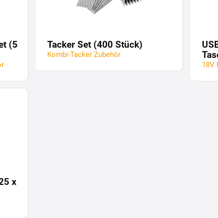
t (5
Tacker Set (400 Stück)
USB
Tas
Kombi-Tacker Zubehör
ör
18V 
25 x