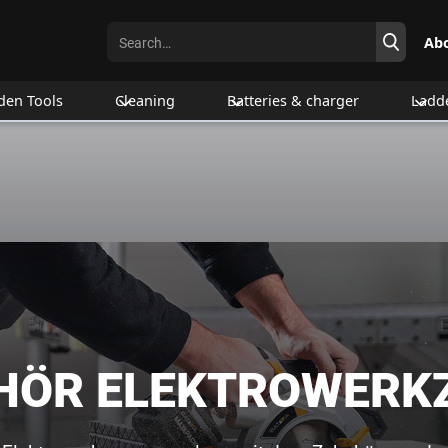
Ab
den Tools
Cleaning
Batteries & charger
Ladd
HÖR ELEKTROWERK