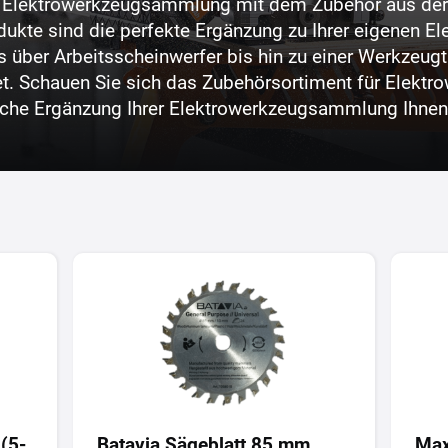
re Elektrowerkzeugsammlung mit dem Zubehör aus der 
dukte sind die perfekte Ergänzung zu Ihrer eigenen 
über Arbeitsscheinwerfer bis hin zu einer Werkzeugta
t. Schauen Sie sich das Zubehörsortiment für Elektro
lche Ergänzung Ihrer Elektrowerkzeugsammlung Ihnen 
 (5-
Batavia Sägeblatt 85 mm
Max