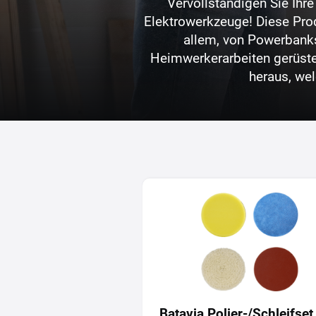
Vervollständigen Sie Ih
Elektrowerkzeuge! Diese Pro
allem, von Powerbanks 
Heimwerkerarbeiten gerüste
heraus, we
Batavia Polier-/Schleifset