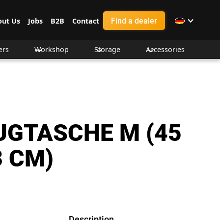
Find a dealer
out Us
Jobs
B2B
Contact
ers
Workshop
Storage
Accessories
GTASCHE M (45
3 CM)
Description