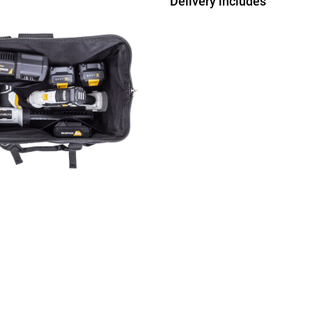
Delivery includes
1x Werkzeugtasche