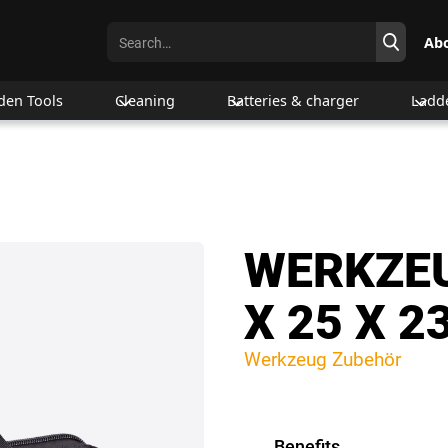
Ab
den Tools
Cleaning
Batteries & charger
Ladd
WERKZEU
X 25 X 2
Werkzeug Zubehör
Benefits