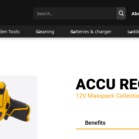
Ab
den Tools
Cleaning
Batteries & charger
Ladd
ACCU R
12V Maxxpack Collecti
Benefits