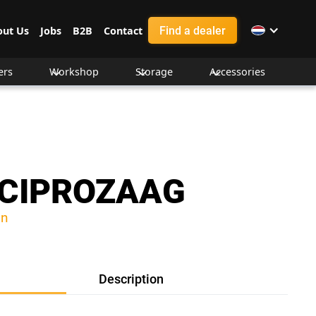
Find a dealer
out Us
Jobs
B2B
Contact
ers
Workshop
Storage
Accessories
ECIPROZAAG
on
Description