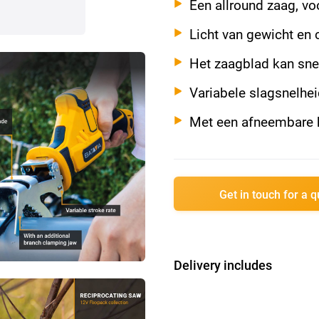
Een allround zaag, vo
Licht van gewicht en
Het zaagblad kan sne
Variabele slagsnelhe
Met een afneembare 
Get in touch for a 
Delivery includes
1x 12V accu recipr
1x zaagblad