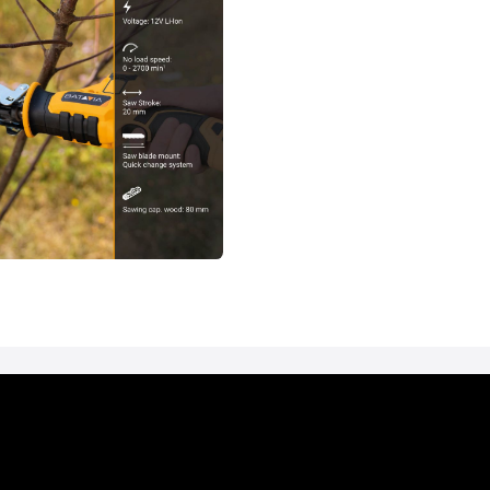
1x takbekklem
1x Handleiding
1x Garantiebewijs