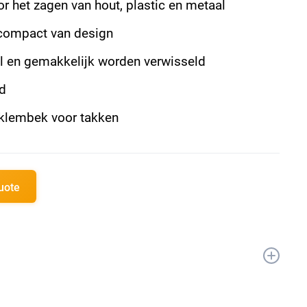
or het zagen van hout, plastic en metaal
 compact van design
l en gemakkelijk worden verwisseld
id
klembek voor takken
quote
ozaag