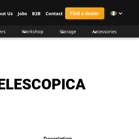
Find a dealer
out Us
Jobs
B2B
Contact
ers
Workshop
Storage
Accessories
ELESCOPICA
Description