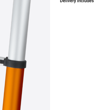
Delivery includes
1x Scala Telescop
1x Cinturino in nylo
1x Manuale
1x Scheda di garan