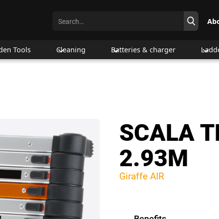
Ab
den Tools
Cleaning
Batteries & charger
Ladd
SCALA T
2.93M
Giraffe AIR
Benefits