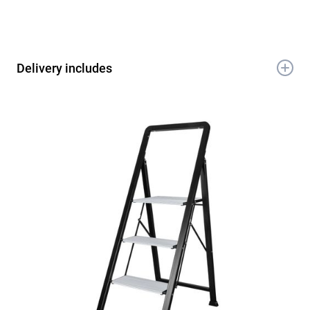
Delivery includes
1x Stufenstehleiter 3 Stufen
1x Handbuch
1x Garantieschein