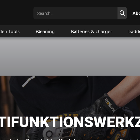
Ab
den Tools
Cleaning
Batteries & charger
Ladd
TIFUNKTIONSWERK