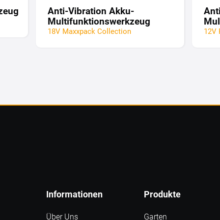
zeug
Anti-Vibration Akku-
Ant
Multifunktionswerkzeug
Mul
18V Maxxpack Collection
12V 
Informationen
Produkte
Über Uns
Garten