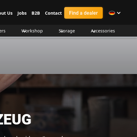
Find a dealer
out Us
Jobs
B2B
Contact
ers
Workshop
Storage
Accessories
ZEUG